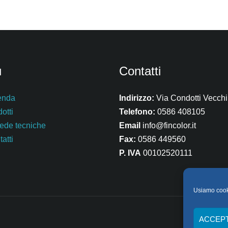
u
Contatti
enda
Indirizzo:
Via Condotti Vecchi
otti
Telefono:
0586 408105
ede tecniche
Email
info@fincolor.it
atti
Fax:
0586 449560
P. IVA
00102520111
Usiamo cookie
ACCEP