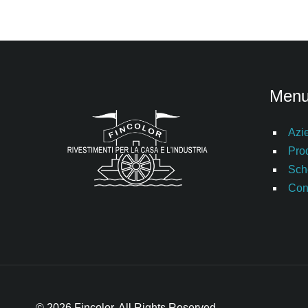
Men
Azi
Prod
Sch
Cont
© 2026 Fincolor. All Rights Reserved.