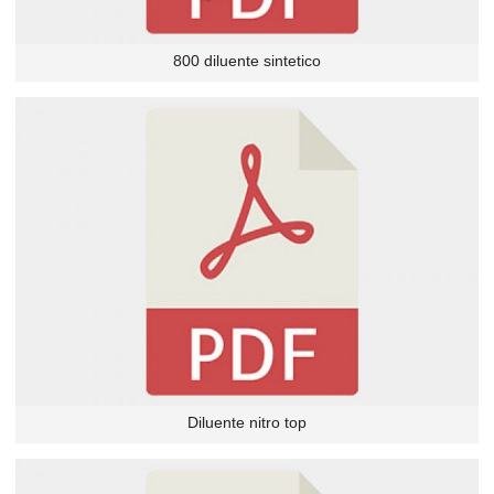
800 diluente sintetico
Diluente nitro top