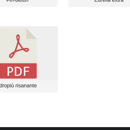
Fin-beton
Eurella extra
Idropiù risanante