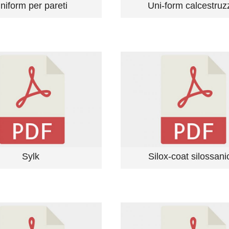
niform per pareti
Uni-form calcestruz
Sylk
Silox-coat silossani