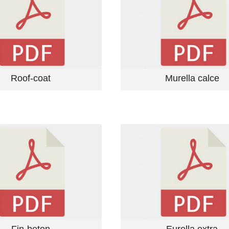
Roof-coat
Murella calce