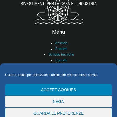
Menu
Azienda
Prodotti
Schede tecniche
Contatti
Contatti
Usiamo cookie per ottimizzare il nostro sito web ed i nostri servizi.
Indirizzo:
Via Condotti Vecchi, 8
Telefono:
0586 408105
ACCEPT COOKIES
Email
info@fincolor.it
Fax:
0586 449560
NEGA
P. IVA
00102520111
GUARDA LE PREFERENZE